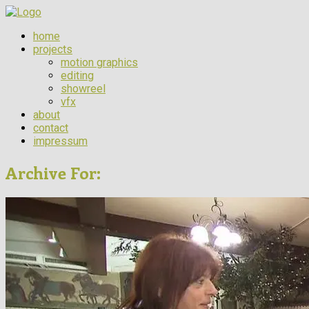
home
projects
motion graphics
editing
showreel
vfx
about
contact
impressum
Archive For: