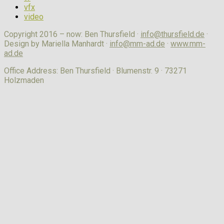
vfx
video
Copyright 2016 – now: Ben Thursfield ·
info@thursfield.de
·
Design by Mariella Manhardt ·
info@mm-ad.de
·
www.mm-
ad.de
Office Address: Ben Thursfield · Blumenstr. 9 · 73271
Holzmaden