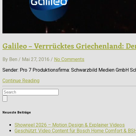
Galileo – Verrrücktes Griechenland: D
By Ben / Mai 27, 2016 /
No Comments
Sender: Pro 7 Produktionsfirma: Schwarzbild Medien GmbH Schn
Continue Reading
Neueste Beiträge
Showreel 2026 – Motion Design & Explainer Videos
Geschützt: Video Content für Bosch Home Comfort & BS