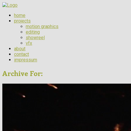
home
projects
motion graphics
editing
showreel
vfx
about
contact
impressum
Archive For: