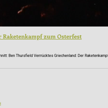
er Raketenkampf zum Osterfest
itt: Ben Thursfield Verrrücktes Griechenland: Der Raketenkamp
H