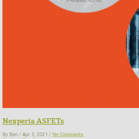
Nexperia ASFETs
By Ben / Apr. 3, 2021 /
No Comments