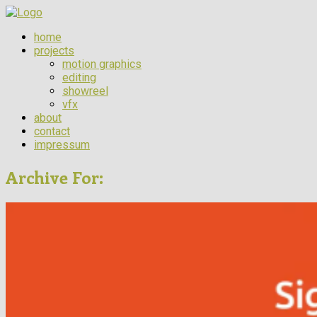
home
projects
motion graphics
editing
showreel
vfx
about
contact
impressum
Archive For: