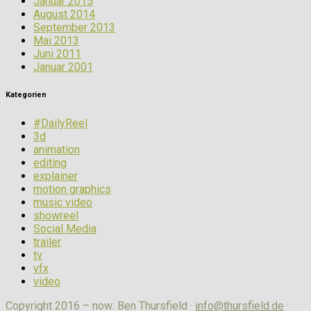
Januar 2015
August 2014
September 2013
Mai 2013
Juni 2011
Januar 2001
Kategorien
#DailyReel
3d
animation
editing
explainer
motion graphics
music video
showreel
Social Media
trailer
tv
vfx
video
Copyright 2016 – now: Ben Thursfield ·
info@thursfield.de
·