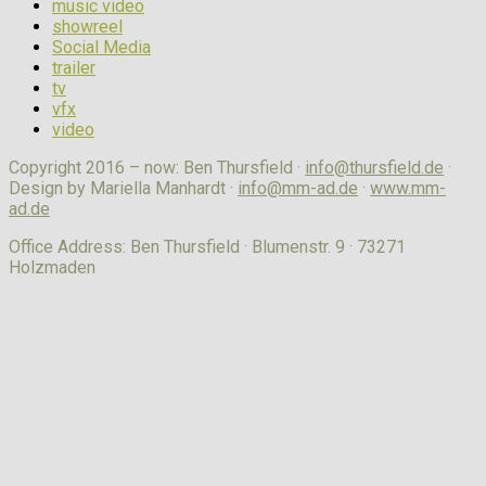
music video
showreel
Social Media
trailer
tv
vfx
video
Copyright 2016 – now: Ben Thursfield ·
info@thursfield.de
·
Design by Mariella Manhardt ·
info@mm-ad.de
·
www.mm-
ad.de
Office Address: Ben Thursfield · Blumenstr. 9 · 73271
Holzmaden