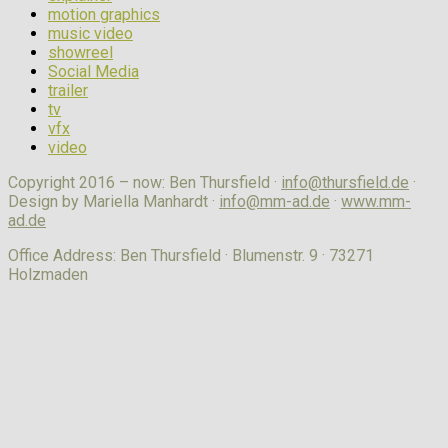
motion graphics
music video
showreel
Social Media
trailer
tv
vfx
video
Copyright 2016 – now: Ben Thursfield ·
info@thursfield.de
·
Design by Mariella Manhardt ·
info@mm-ad.de
·
www.mm-
ad.de
Office Address: Ben Thursfield · Blumenstr. 9 · 73271
Holzmaden