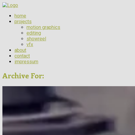
home
projects
motion graphics
editing
showreel
vfx
about
contact
impressum
Archive For: