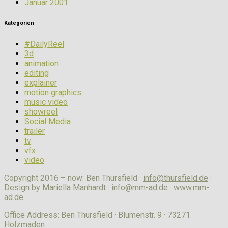
Januar 2001
Kategorien
#DailyReel
3d
animation
editing
explainer
motion graphics
music video
showreel
Social Media
trailer
tv
vfx
video
Copyright 2016 – now: Ben Thursfield ·
info@thursfield.de
·
Design by Mariella Manhardt ·
info@mm-ad.de
·
www.mm-
ad.de
Office Address: Ben Thursfield · Blumenstr. 9 · 73271
Holzmaden