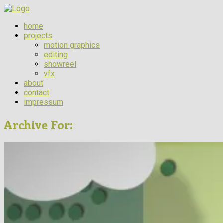
home
projects
motion graphics
editing
showreel
vfx
about
contact
impressum
Archive For: