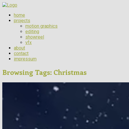
home
projects
motion graphics
editing
showreel
vfx
about
contact
impressum
Browsing Tags:
Christmas