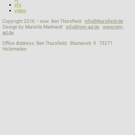
vfx
video
Copyright 2016 – now: Ben Thursfield ·
info@thursfield.de
·
Design by Mariella Manhardt ·
info@mm-ad.de
·
www.mm-
ad.de
Office Address: Ben Thursfield · Blumenstr. 9 · 73271
Holzmaden