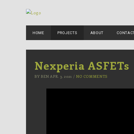
HOME
PROJECTS
ABOUT
CONTAC
Nexperia ASFETs
BY BEN APR. 3, 2021 /
NO COMMENTS