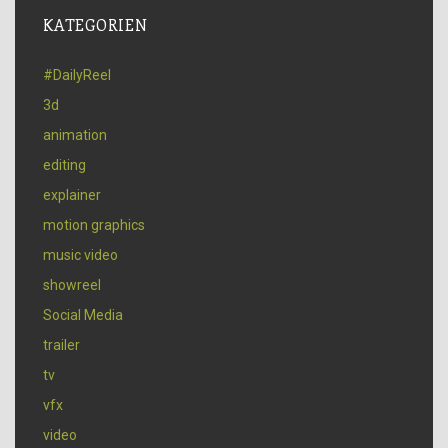
KATEGORIEN
#DailyReel
3d
animation
editing
explainer
motion graphics
music video
showreel
Social Media
trailer
tv
vfx
video