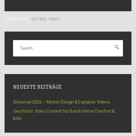
CATEGORIES:
EDITING
,
VIDEO
NEUESTE BEITRÄGE
Showreel 2026 – Motion Design & Explainer Videos
Geschützt: Video Content für Bosch Home Comfort &
BSH