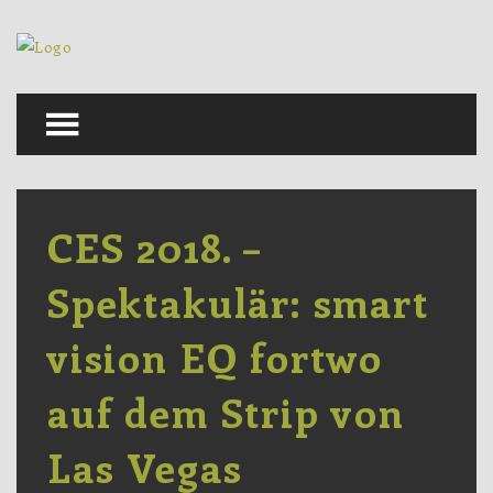
CES 2018. –
Spektakulär: smart
vision EQ fortwo
auf dem Strip von
Las Vegas