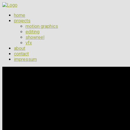
home
projects
motion graphics
editing
showreel
vfx
about
contact
impressum