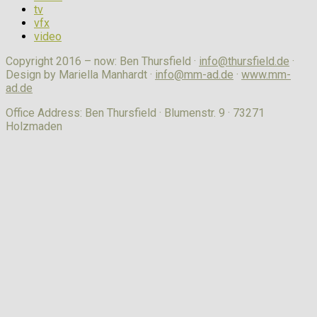
tv
vfx
video
Copyright 2016 – now: Ben Thursfield ·
info@thursfield.de
·
Design by Mariella Manhardt ·
info@mm-ad.de
·
www.mm-
ad.de
Office Address: Ben Thursfield · Blumenstr. 9 · 73271
Holzmaden