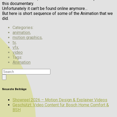
this documentary.
Unfortunately it can’t be found online anymore…
But here is short sequence of some of the Animation that we
did.
Categories:
animation
,
motion graphics
,
tv
,
vfx
,
video
Tags:
Animation
Neueste Beiträge
Showreel 2026 – Motion Design & Explainer Videos
Geschützt: Video Content für Bosch Home Comfort &
BSH