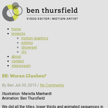
home
projects
motion graphics
editing
showreel
vfx
about
contact
impressum
BR: Woran Glauben?
By Ben Juli 30, 2015 /
No Comments
Illustration: Mariella Manhardt
Animation: Ben Thursfield
We did all the titles, lower thirds and animated sequences in