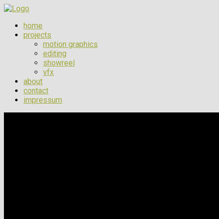
home
projects
motion graphics
editing
showreel
vfx
about
contact
impressum