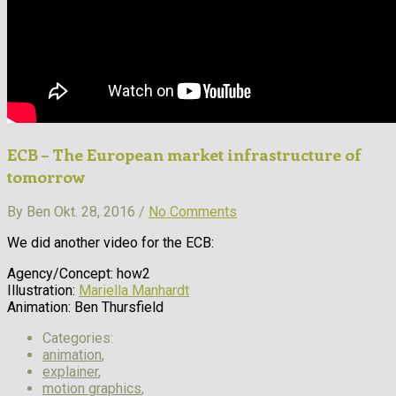
ECB – The European market infrastructure of
tomorrow
By Ben Okt. 28, 2016 /
No Comments
We did another video for the ECB:
Agency/Concept: how2
Illustration:
Mariella Manhardt
Animation: Ben Thursfield
Categories:
animation
,
explainer
,
motion graphics
,