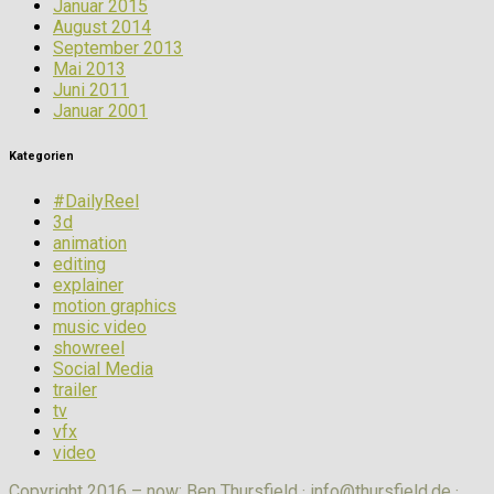
Januar 2015
August 2014
September 2013
Mai 2013
Juni 2011
Januar 2001
Kategorien
#DailyReel
3d
animation
editing
explainer
motion graphics
music video
showreel
Social Media
trailer
tv
vfx
video
Copyright 2016 – now: Ben Thursfield ·
info@thursfield.de
·