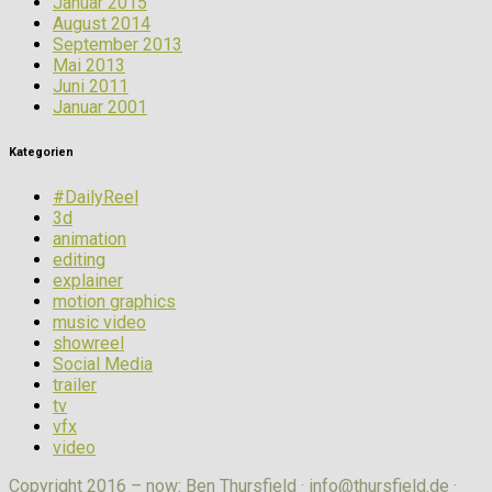
Januar 2015
August 2014
September 2013
Mai 2013
Juni 2011
Januar 2001
Kategorien
#DailyReel
3d
animation
editing
explainer
motion graphics
music video
showreel
Social Media
trailer
tv
vfx
video
Copyright 2016 – now: Ben Thursfield ·
info@thursfield.de
·