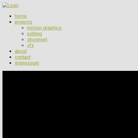
home
projects
motion graphics
editing
showreel
vfx
about
contact
impressum