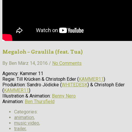
Megaloh – Graulila (feat. Tua)
By Ben März 14, 2016 /
No Comments
Agency: Kammer 11
Regie: Till Krücken & Christoph Eder (
KAMMER11
)
Produktion: Sandro Jödicke (
WHITEDESK
) & Christoph Eder
(
KAMMER11
)
Illustration & Animation:
Benny Nero
Animation:
Ben Thursfield
Categories:
animation
,
music video
,
trailer
,