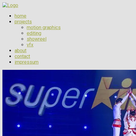
home
projects
motion graphics
editing
showreel
vfx
about
contact
impressum