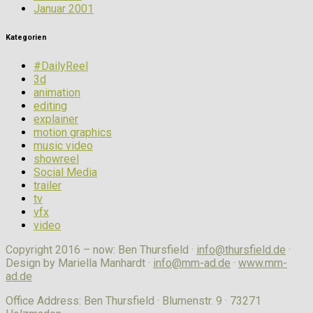
Januar 2001
Kategorien
#DailyReel
3d
animation
editing
explainer
motion graphics
music video
showreel
Social Media
trailer
tv
vfx
video
Copyright 2016 – now: Ben Thursfield ·
info@thursfield.de
·
Design by Mariella Manhardt ·
info@mm-ad.de
·
www.mm-
ad.de
Office Address: Ben Thursfield · Blumenstr. 9 · 73271