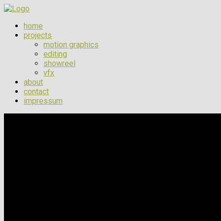
home
projects
motion graphics
editing
showreel
vfx
about
contact
impressum