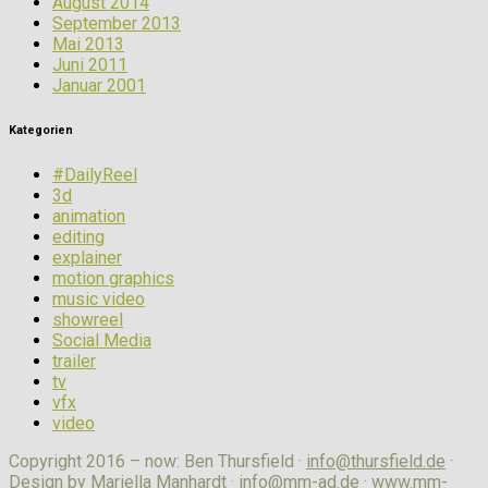
August 2014
September 2013
Mai 2013
Juni 2011
Januar 2001
Kategorien
#DailyReel
3d
animation
editing
explainer
motion graphics
music video
showreel
Social Media
trailer
tv
vfx
video
Copyright 2016 – now: Ben Thursfield ·
info@thursfield.de
·
Design by Mariella Manhardt ·
info@mm-ad.de
·
www.mm-