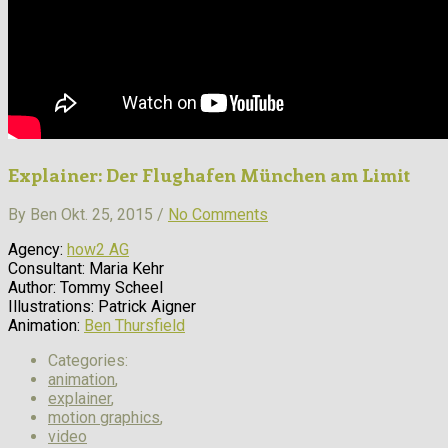
Explainer: Der Flughafen München am Limit
By Ben Okt. 25, 2015 /
No Comments
Agency:
how2 AG
Consultant: Maria Kehr
Author: Tommy Scheel
Illustrations: Patrick Aigner
Animation:
Ben Thursfield
Categories:
animation
,
explainer
,
motion graphics
,
video